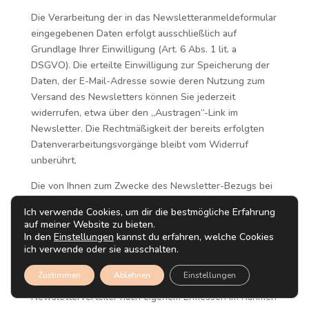
Die Verarbeitung der in das Newsletteranmeldeformular
eingegebenen Daten erfolgt ausschließlich auf
Grundlage Ihrer Einwilligung (Art. 6 Abs. 1 lit. a
DSGVO). Die erteilte Einwilligung zur Speicherung der
Daten, der E-Mail-Adresse sowie deren Nutzung zum
Versand des Newsletters können Sie jederzeit
widerrufen, etwa über den „Austragen“-Link im
Newsletter. Die Rechtmäßigkeit der bereits erfolgten
Datenverarbeitungsvorgänge bleibt vom Widerruf
unberührt.
Die von Ihnen zum Zwecke des Newsletter-Bezugs bei
uns hinterlegten Daten werden von uns bis zu Ihrer
Ich verwende Cookies, um dir die bestmögliche Erfahrung
Austragung aus dem Newsletter bei uns bzw. dem
auf meiner Website zu bieten.
Newsletterdiensteanbieter gespeichert und nach der
In den
Einstellungen
kannst du erfahren, welche Cookies
ich verwende oder sie ausschalten.
Abbestellung des Newsletters oder nach Zweckfortfall
aus der Newsletterverteilerliste gelöscht. Wir behalten
Zustimmen
Ablehnen
Einstellungen
uns vor, E-Mail-Adressen aus unserem
Newsletterverteiler nach eigenem Ermessen im Rahmen